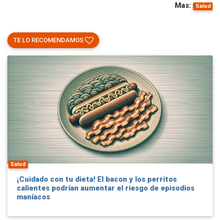
Mas:
Salud
TE LO RECOMENDAMOS
Salud
¡Cuidado con tu dieta! El bacon y los perritos
calientes podrían aumentar el riesgo de episodios
maníacos