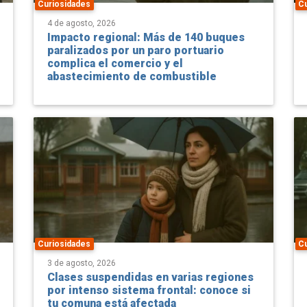
Impacto regional: Más de 140 buques
paralizados por un paro portuario
complica el comercio y el
abastecimiento de combustible
Curiosidades
C
3 de agosto, 2026
Clases suspendidas en varias regiones
por intenso sistema frontal: conoce si
tu comuna está afectada