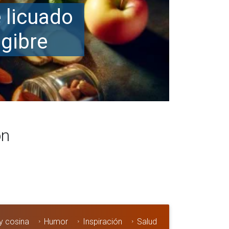
ón
y cosina
Humor
Inspiración
Salud