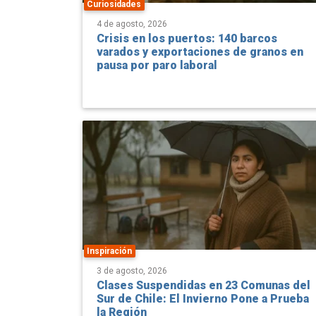
Crisis en los puertos: 140 barcos
varados y exportaciones de granos en
pausa por paro laboral
Inspiración
3 de agosto, 2026
Clases Suspendidas en 23 Comunas del
Sur de Chile: El Invierno Pone a Prueba
la Región