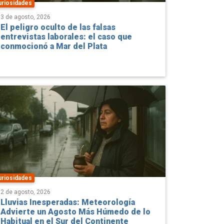
El peligro oculto de las falsas
entrevistas laborales: el caso que
conmocionó a Mar del Plata
uriosidades
2 de agosto, 2026
Lluvias Inesperadas: Meteorología
Advierte un Agosto Más Húmedo de lo
Habitual en el Sur del Continente