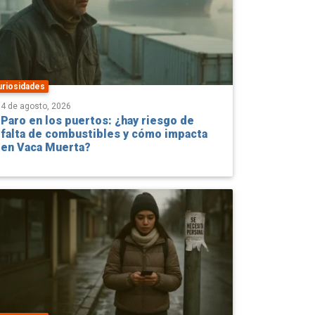
uriosidades
4 de agosto, 2026
Paro en los puertos: ¿hay riesgo de
falta de combustibles y cómo impacta
en Vaca Muerta?
uriosidades
3 de agosto, 2026