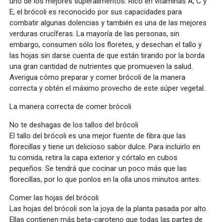
uno de los mejores superalimentos. Rico en vitaminas A, C y
E, el brócoli es reconocido por sus capacidades para
combatir algunas dolencias y también es una de las mejores
verduras crucíferas. La mayoría de las personas, sin
embargo, consumen sólo los floretes, y desechan el tallo y
las hojas sin darse cuenta de que están tirando por la borda
una gran cantidad de nutrientes que promueven la salud.
Averigua cómo preparar y comer brócoli de la manera
correcta y obtén el máximo provecho de este súper vegetal.
La manera correcta de comer brócoli
No te deshagas de los tallos del brócoli
El tallo del brócoli es una mejor fuente de fibra que las
florecillas y tiene un delicioso sabor dulce. Para incluirlo en
tu comida, retira la capa exterior y córtalo en cubos
pequeños. Se tendrá que cocinar un poco más que las
florecillas, por lo que ponlos en la olla unos minutos antes.
Comer las hojas del brócoli
Las hojas del brócoli son la joya de la planta pasada por alto.
Ellas contienen más beta-caroteno que todas las partes de