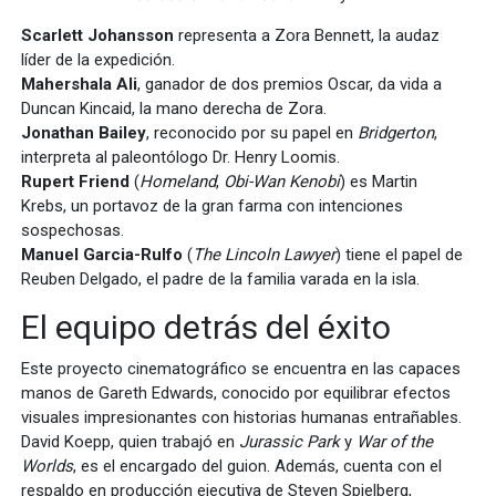
Scarlett Johansson
representa a Zora Bennett, la audaz
líder de la expedición.
Mahershala Ali
, ganador de dos premios Oscar, da vida a
Duncan Kincaid, la mano derecha de Zora.
Jonathan Bailey
, reconocido por su papel en
Bridgerton
,
interpreta al paleontólogo Dr. Henry Loomis.
Rupert Friend
(
Homeland
,
Obi-Wan Kenobi
) es Martin
Krebs, un portavoz de la gran farma con intenciones
sospechosas.
Manuel Garcia-Rulfo
(
The Lincoln Lawyer
) tiene el papel de
Reuben Delgado, el padre de la familia varada en la isla.
El equipo detrás del éxito
Este proyecto cinematográfico se encuentra en las capaces
manos de Gareth Edwards, conocido por equilibrar efectos
visuales impresionantes con historias humanas entrañables.
David Koepp, quien trabajó en
Jurassic Park
y
War of the
Worlds
, es el encargado del guion. Además, cuenta con el
respaldo en producción ejecutiva de Steven Spielberg,