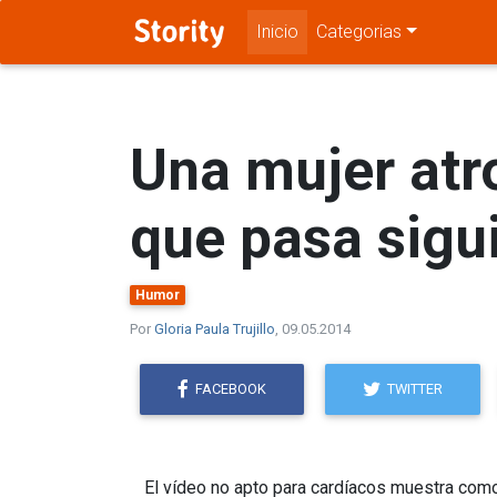
Inicio
Categorias
Una mujer atro
que pasa sigu
Humor
Por
Gloria Paula Trujillo
, 09.05.2014
FACEBOOK
TWITTER
El vídeo no apto para cardíacos muestra com